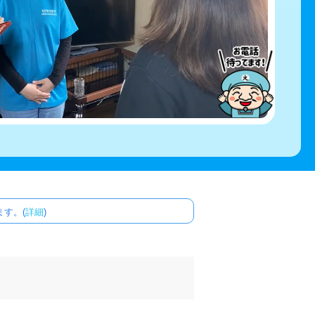
す。(
詳細
)