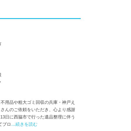
市
根
ク
️ 不用品や粗大ゴミ回収の兵庫・神戸え
たくさんのご依頼をいただき、心より感謝
13日に西脇市で行った遺品整理に伴う
てブロ
…続きを読む