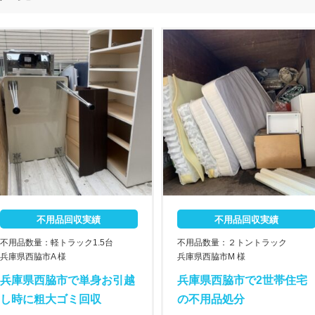
不用品回収実績
不用品回収実績
不用品数量：軽トラック1.5台
不用品数量：２トントラック
兵庫県西脇市A 様
兵庫県西脇市M 様
兵庫県西脇市で単身お引越
兵庫県西脇市で2世帯住宅
し時に粗大ゴミ回収
の不用品処分