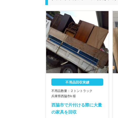
不用品回収実績
不用品数量：２トントラック
兵庫県西脇市k 様
西脇市で片付ける際に大量
の家具を回収